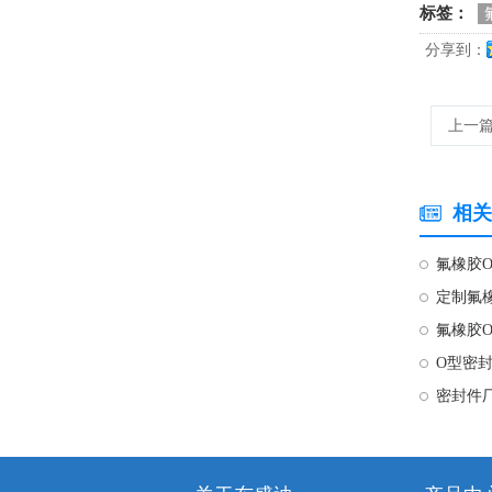
标签：
分享到：
上一
硅胶座
相关
氟橡胶
定制氟
氟橡胶
O型密
家用电器按钮和线套
密封件