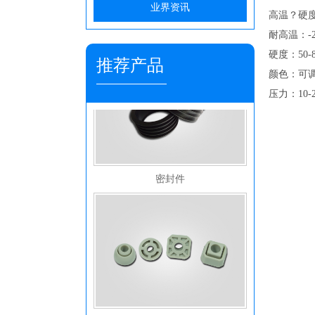
业界资讯
高温？硬
家用电器按钮和线套
耐高温：
硬度：
50
推荐产品
颜色：可
压力：
10-
密封件
硅胶座