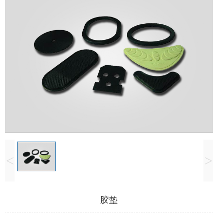
<
>
胶垫