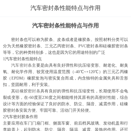
汽车密封条性能特点与作用
汽车密封条性能特点与作用
密封条也可以称为胶条、皮条或者是橡胶条。按照材料分类可以
分为天然橡胶密封条、三元乙丙密封条、
PVC密封条和硅
橡
胶密封条
等
等，
它的种类特别多，这也是因为它的用途特别的广
泛
1汽车密封条性能特点
汽车密封条
主要是由具有良好弹性和抗压缩变形、耐老化、耐臭
氧、耐化学作用、较宽使用温度范围（
-40℃~+120℃）的三元乙丙橡
胶（EPDM）橡胶发泡与密实复合而成，内含独特的金属夹具和舌形
扣，坚固耐用，利于安装。
其
硅橡胶密封条
具有良好的弹性和抗压缩变性，长期使用不会龟
裂或变形，在
-
60
度至
230
度之间都能维持其原有的高密封性能
，
综合
设计等方面的经验保证了良好的防水、防尘、隔音、减震作用
，硅橡
胶
密封条安装方便、牢固可靠、活动门开关轻便。
2汽车密封胶条作用
主要应用在车门门扇门框、侧面车窗、前后档风玻璃、发动机盖和行
李箱盖上，起到防水、防尘、隔音、隔温、减震、装饰的作用。还可